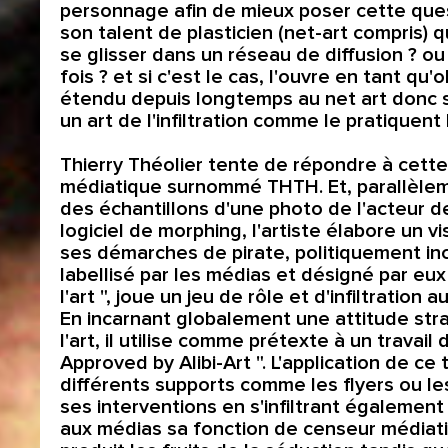
personnage afin de mieux poser cette questi
son talent de plasticien (net-art compris) 
se glisser dans un réseau de diffusion ? o
fois ? et si c'est le cas, l'ouvre en tant qu'o
étendu depuis longtemps au net art donc su
un art de l'infiltration comme le pratiquent 
Thierry Théolier tente de répondre à cet
médiatique surnommé THTH. Et, parallèlemen
des échantillons d'une photo de l'acteur de
logiciel de morphing, l'artiste élabore un v
ses démarches de pirate, politiquement in
labellisé par les médias et désigné par eux
l'art ", joue un jeu de rôle et d'infiltration
En incarnant globalement une attitude str
l'art, il utilise comme prétexte à un trava
Approved by Alibi-Art ". L'application de ce 
différents supports comme les flyers ou les
ses interventions en s'infiltrant également
aux médias sa fonction de censeur médiatique