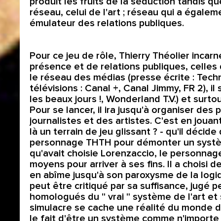
produit les fruits de la séduction tandis qu
réseau, celui de l'art ; réseau qui a égale
émulateur des relations publiques.
Pour ce jeu de rôle, Thierry Théolier inca
présence et de relations publiques, celles q
le réseau des médias (presse écrite : Techni
télévisions : Canal +, Canal Jimmy, FR 2), i
les beaux jours !, Wonderland T.V.) et surt
Pour se lancer, il ira jusqu'à organiser des
journalistes et des artistes. C'est en jou
là un terrain de jeu glissant ? - qu'il décide
personnage THTH pour démonter un système 
qu'avait choisie Lorenzaccio, le personnage 
moyens pour arriver à ses fins. Il a choisi d
en abîme jusqu'à son paroxysme de la logi
peut être critiqué par sa suffisance, jugé
homologués du " vrai " système de l'art et
simulacre se cache une réalité du monde de
le fait d'être un système comme n'importe