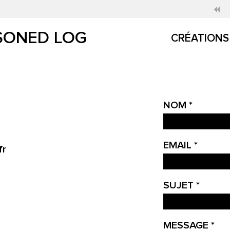
SONED LOG
CRÉATIONS
NOM *
EMAIL *
fr
SUJET *
MESSAGE *