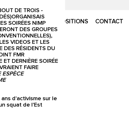
OUT DE TROIS -
 (DÉS)ORGANISAIS
ACTUS
BIO
EXPOSITIONS
CONTACT
ES SOIRÉES NIMP
SSERONT DES GROUPES
ONVENTIONNELLES),
LES VIDEOS ET LES
E DES RÉSIDENTS DU
OINT FMR
E ET DERNIÈRE SOIRÉE
VRAIENT FAIRE
 ESPÈCE
ME
ans d'activisme sur le
n squat de l'Est