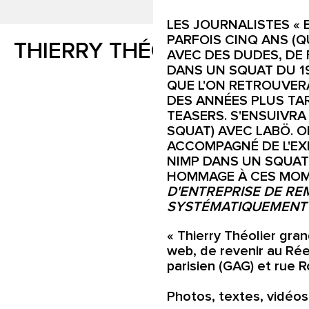
LES JOURNALISTES « 
PARFOIS CINQ ANS (QU
THIERRY THÉOLIER_UNREA
AVEC DES DUDES, DE 
DANS UN SQUAT DU 19
QUE L'ON RETROUVER
DES ANNÉES PLUS TAR
TEASERS. S'ENSUIVRA
SQUAT) AVEC LABÖ. O
ACCOMPAGNÉ DE L'EXP
NIMP DANS UN SQUAT 
HOMMAGE À CES MOME
D'ENTREPRISE DE RE
SYSTÉMATIQUEMENT
« Thierry Théolier gra
web, de revenir au Rée
parisien (GAG) et rue Ro
Photos, textes, vidéos 