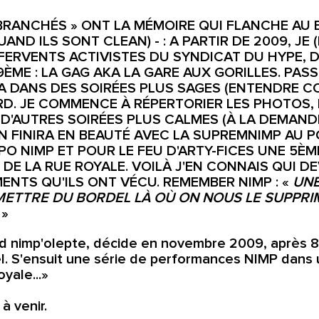
BRANCHÉS » ONT LA MÉMOIRE QUI FLANCHE AU B
AND ILS SONT CLEAN) - : A PARTIR DE 2009, JE
SONED LOG
CRÉATIONS
FERVENTS ACTIVISTES DU SYNDICAT DU HYPE, D
ÈME : LA GAG AKA LA GARE AUX GORILLES. PA
A DANS DES SOIRÉES PLUS SAGES (ENTENDRE C
D. JE COMMENCE À RÉPERTORIER LES PHOTOS, 
 D'AUTRES SOIRÉES PLUS CALMES (À LA DEMAND
N FINIRA EN BEAUTÉ AVEC LA SUPREMNIMP AU P
O NIMP ET POUR LE FEU D'ARTY-FICES UNE 5ÈM
DE LA RUE ROYALE. VOILÀ J'EN CONNAIS QUI DE
NTS QU'ILS ONT VÉCU. REMEMBER NIMP : «
UNE
METTRE DU BORDEL LÀ OÙ ON NOUS LE SUPPRI
»
nd nimp'olepte, décide en novembre 2009, après 8 
l. S'ensuit une série de performances NIMP dans u
yale...»
à venir.