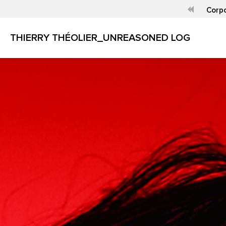
Corpo
THIERRY THÉOLIER_UNREASONED LOG