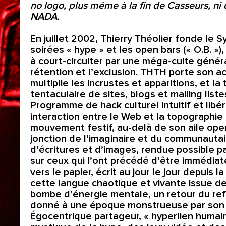
no logo, plus même à la fin de Casseurs, ni d
NADA.
En juillet 2002, Thierry Théolier fonde le Sy
soirées « hype » et les open bars (« O.B. »)
à court-circuiter par une méga-cuite généra
rétention et l’exclusion. THTH porte son actio
multiplie les incrustes et apparitions, et la
tentaculaire de sites, blogs et mailing list
Programme de hack culturel intuitif et lib
interaction entre le Web et la topographie p
mouvement festif, au-delà de son aile ope
jonction de l’imaginaire et du communautai
d’écritures et d’images, rendue possible pa
sur ceux qui l’ont précédé d’être immédia
vers le papier, écrit au jour le jour depui
cette langue chaotique et vivante issue de 
bombe d’énergie mentale, un retour du refo
donné à une époque monstrueuse par son 
Égocentrique partageur, « hyperlien humain 