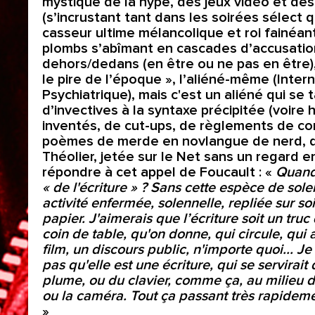
mystique de la hype, des jeux vidéo et des
(s’incrustant tant dans les soirées sélect 
casseur ultime mélancolique et roi fainéa
plombs s’abîmant en cascades d’accusations
dehors/dedans (en être ou ne pas en être)
le pire de l’époque », l’aliéné-même (Inter
Psychiatrique), mais c'est un aliéné qui s
d’invectives à la syntaxe précipitée (voire
inventés, de cut-ups, de règlements de com
poèmes de merde en novlangue de nerd, d’i
Théolier, jetée sur le Net sans un regard en
répondre à cet appel de Foucault : «
Quand 
« de l'écriture » ? Sans cette espèce de sole
activité enfermée, solennelle, repliée sur soi
papier. J'aimerais que l’écriture soit un tru
coin de table, qu'on donne, qui circule, qui 
film, un discours public, n'importe quoi... J
pas qu'elle est une écriture, qui se servirai
plume, ou du clavier, comme ça, au milieu d
ou la caméra. Tout ça passant très rapidement
»